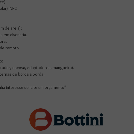
te)
olar) INPG
em de areia);
s em alvenaria.
bra.
ole remoto
o;
pirador, escova, adaptadores, mangueira).
ternas de borda a borda.
enha interesse solicite um orçamento”