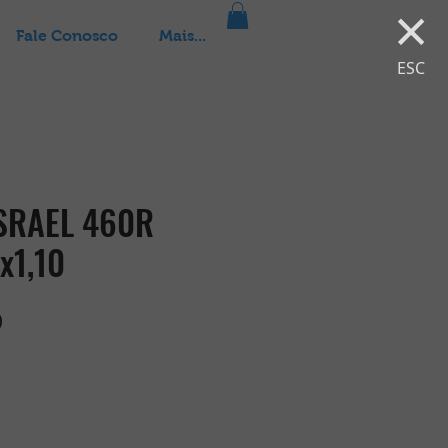
×
Fale Conosco
Mais...
ESC
ISRAEL 460R
x1,10
Preço
0