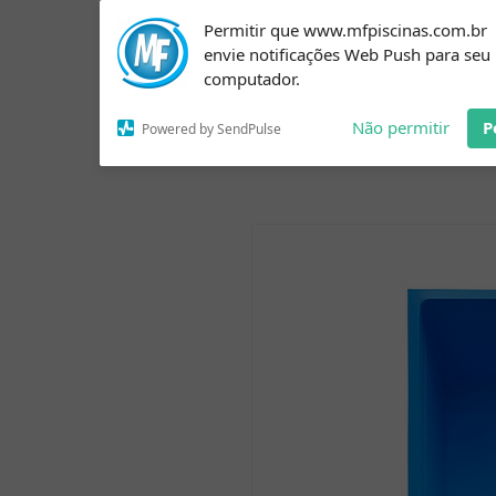
Subscribe to our
Permitir que www.mfpiscinas.com.br
notifications!
Início
Sobre
envie notificações Web Push para seu
To enable permission prompts, click
computador.
on the notification icon
Não permitir
P
Powered by SendPulse