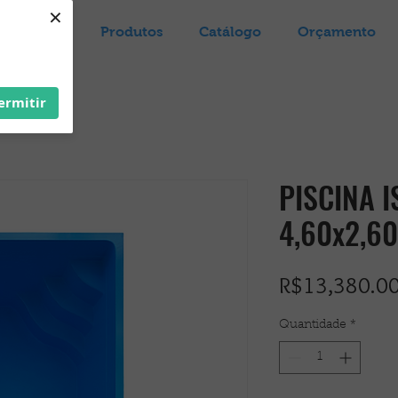
×
Loja
Produtos
Catálogo
Orçamento
ermitir
PISCINA 
4,60x2,60
R$13,380.0
Quantidade
*