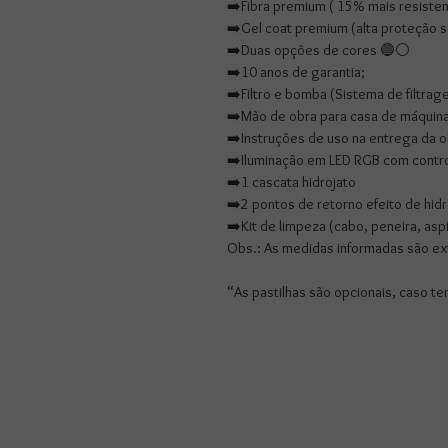
➡️Fibra premium ( 15% mais resisten
➡️Gel coat premium (alta proteção s
➡️Duas opções de cores 🔵⚪️
➡️10 anos de garantia;
➡️Filtro e bomba (Sistema de filtrag
➡️Mão de obra para casa de máquina
➡️Instruções de uso na entrega da o
➡️Iluminação em LED RGB com contr
➡️1 cascata hidrojato
➡️2 pontos de retorno efeito de hidr
➡️Kit de limpeza (cabo, peneira, as
Obs.: As medidas informadas são ex
“As pastilhas são opcionais, caso t